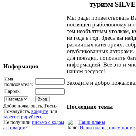
туризм SILV
Мы рады приветствовать Ва
посвящен рыболовному и о
тем необъятным уголкам, к
из года в год. Здесь вы най
различных категориях, соб
опубликованных авторами.
для поездки, пополнить ба
информацией. Все это и мно
Информация
нашем ресурсе!
Имя
Заходите и добро пожалова
пользователя:
Пароль:
Добро пожаловать,
Гость
.
Последние темы
Пожалуйста,
войдите
или
зарегистрируйтесь
.
Наши планы
Не получили
письмо с кодом
[
Наши планы, ищем попутч
активации
?