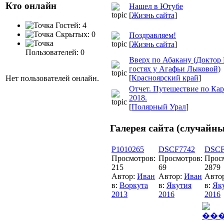
Кто онлайн
Нашел в Ютубе
[
Жизнь сайта
]
Гостей: 4
Скрытых: 0
Поздравляем!
[
Жизнь сайта
]
Пользователей: 0
Вверх по Абакану (Доктор
гостях у Агафьи Лыковой)
[
Красноярский край
]
Нет пользователей онлайн.
Отчет. Путешествие по Кар
2018.
[
Полярный Урал
]
Галерея сайта (случайны
P1010265
DSCF7742
DSCF
Просмотров:
Просмотров:
Прос
215
69
2879
Автор:
Иван
Автор:
Иван
Авто
в:
Воркута
в:
Якутия
в:
Як
2013
2016
2016